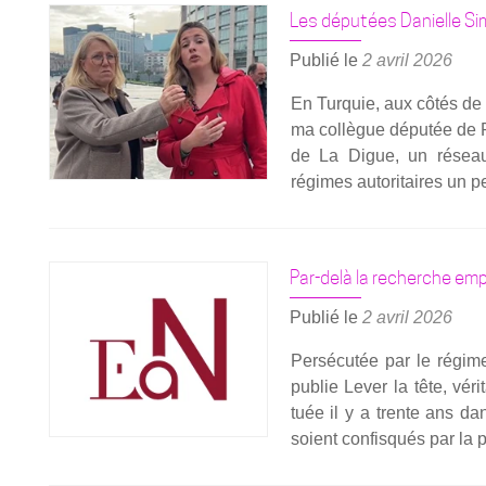
sur­
Les députées Danielle Si
La
recherche
Publié le
2 avril 2026
sau­
En Tur­quie, aux côtés de 
vée
ma col­lègue dépu­tée de P
de
de La Digue, un réseau 
Pinar
régimes auto­ri­taires un p
Selek
ouvre
une
nou­
Par-delà la recherche e
velle
page
Publié le
2 avril 2026
du
Per­sé­cu­tée par le régim
pro­
publie Lever la tête, véri
cès
tuée il y a trente ans da
soient confis­qués par la p