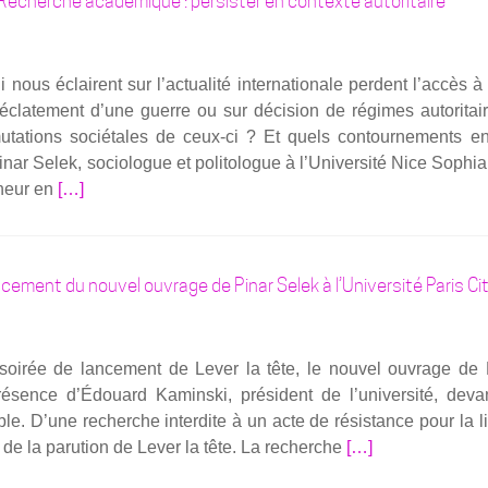
echerche académique : persister en contexte autoritaire
Femmes
pour­
en
suit
tête
nous éclairent sur l’actualité inter­na­tio­nale perdent l’accès à
2026
’é­cla­te­ment d’une guerre ou sur déci­sion de régimes auto­ri­tai
–
uta­tions socié­tales de ceux-ci ? Et quels contour­ne­ments en
Pinar
ar Selek, socio­logue et poli­to­logue à l’U­ni­ver­si­té Nice Sophia
SELEK
En
­cheur en
[…]
savoir
plus
surLes
ncement du nouvel ouvrage de Pinar Selek à l’Université Paris Ci
matins
du
same­
a soi­rée de lan­ce­ment de Lever la tête, le nou­vel ouvrage de
di
é­sence d’Édouard Kamins­ki, pré­sident de l’université, deva
—
. D’une recherche inter­dite à un acte de résis­tance pour la li
Recherche
En
de la paru­tion de Lever la tête. La recherche
[…]
aca­
savoir
dé­