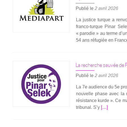
Publié le
2 avril 2026
La jus­tice turque a ren­v
fran­­co-turque Pinar Se
« paro­die » au terme d’une
54 ans réfu­giée en France,
La recherche sauvée de P
Publié le
2 avril 2026
La 7e audience du 5e pro­c
nou­velle phase avec la ré
résis­tance kurde ». Ce ma
En
tri­bu­nal. S’y
[…]
savoir
plus