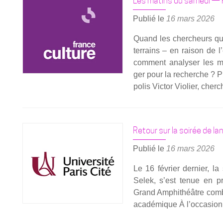
Les matins du samedi — R
Publié le
16 mars 2026
Quand les cher­cheurs qui 
ter­rains – en rai­son de l
com­ment ana­ly­ser les m
ger pour la recherche ? Pin
po­lis Vic­tor Vio­lier, cher
Retour sur la soirée de la
Publié le
16 mars 2026
Le 16 février der­nier, l
Selek, s’est tenue en pr
Grand Amphi­théâtre comble
aca­dé­mique À l’occasion 