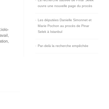
La recherche sauvée de Pinar Selek
ouvre une nouvelle page du procès
Les députées Danielle Simonnet et
Marie Pochon au procès de Pinar
io­lo­
Selek à Istanbul
vail,
­tion,
Par-delà la recherche empêchée