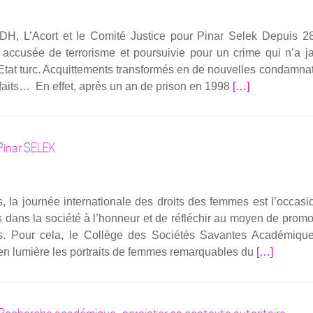
dite
sur
DH, L’Acort et le Comi­té Jus­tice pour Pinar Selek Depuis 2
la
 accu­sée de ter­ro­risme et pour­sui­vie pour un crime qui n’a 
résis­
l’Etat turc. Acquit­te­ments trans­for­més en de nou­velles condam­na­
tance
En
faits… En effet, après un an de pri­son en 1998
[…]
kurde
savoir
plus
sur­
inar SELEK
Pi­
nar
Selek,
la jour­née inter­na­tio­nale des droits des femmes est l’occas
l’acharnement
dans la socié­té à l’honneur et de réflé­chir au moyen de pro­mo
judi­
es. Pour cela, le Col­lège des Socié­tés Savantes Aca­dé­miqu
ciaire
En
n lumière les por­traits de femmes remar­quables du
[…]
de
savoir
l’Etat
plus
turc
sur­
se