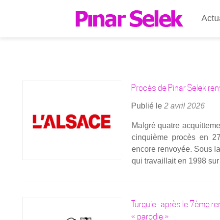
Actu
Procès de Pinar Selek ren
Publié le
2 avril 2026
Mal­gré quatre acquit­te­m
cin­quième pro­cès en 27
encore ren­voyée. Sous la 
qui tra­vaillait en 1998 sur
Turquie : après le 7ème r
« parodie »