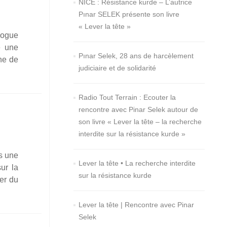
NICE : Résistance kurde – L’autrice
Pınar SELEK présente son livre
« Lever la tête »
­logue
k
é une
Pınar Selek, 28 ans de harcèlement
ine de
judiciaire et de solidarité
ir
Radio Tout Terrain : Ecouter la
e :
rencontre avec Pinar Selek autour de
son livre « Lever la tête – la recherche
:
e
interdite sur la résistance kurde »
s
re »
ns une
Lever la tête • La recherche interdite
sur la
e
sur la résistance kurde
ier du
Lever la tête | Rencontre avec Pinar
Selek