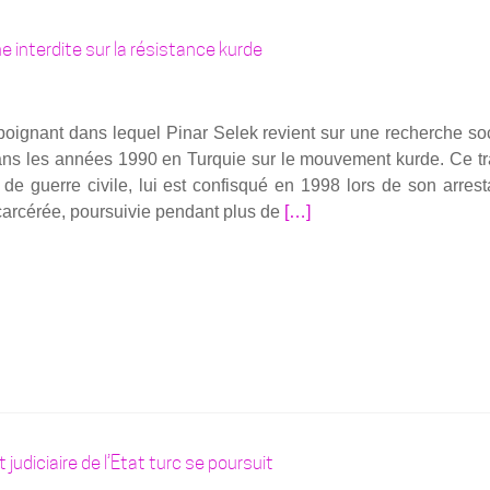
plus
au
sur­
pro­
he interdite sur la résistance kurde
Par-
cès
delà
de
la
Pinar
 poi­gnant dans lequel Pinar Selek revient sur une recherche soc
recherche
Selek
s les années 1990 en Tur­quie sur le mou­ve­ment kurde. Ce tra­
empê­
à
 de guerre civile, lui est confis­qué en 1998 lors de son arres­ta
chée
Istan­
En
ncar­cé­rée, pour­sui­vie pen­dant plus de
[…]
bul
savoir
plus
sur­
Le­
ver
la
tête :
La
recherche
 judiciaire de l’Etat turc se poursuit
inter­