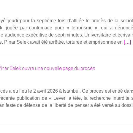
de
Pinar
oyé jeu­di pour la sep­tième fois d’affilée le pro­cès de la socio
Sele
lek, jugée par contu­mace pour « ter­ro­risme », qui a dénon­c
ren­
 audience expé­di­tive de sept minutes. Uni­ver­si­taire et écri­va
voyé
En
 Pinar Selek avait été arrê­tée, tor­tu­rée et empri­son­née en
[…]
au
savo
18
plus
sep­
sur­
tembr
inar Selek ouvre une nouvelle page du procès
Tur­
« une
quie 
guerr
aprè
d’usu
ès a eu lieu le 2 avril 2026 à Istan­bul. Ce pro­cès est entré da
le
cente publi­ca­tion de « Lever la tête, la recherche inter­dite 
7èm
ni­feste de défense de la liber­té de pen­ser a été ver­sé au dos­s
ren­
voi
de
son