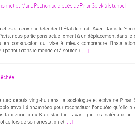
pro­
monnet et Marie Pochon au procès de Pinar Selek à Istanbul
cès,
la
soci
celles et ceux qui défendent l’État de droit ! Avec Danielle Simo
logu
aris, nous par­ti­ci­pons actuel­le­ment à un dépla­ce­ment dans le
Pina
en construc­tion qui vise à mieux com­prendre l’installatio
Sel
En
eu par­tout dans le monde et à sou­te­nir
[…]
dén
savoir
une
plus
« pa
surLes
die 
mpêchée
dépu­
tées
Danielle
e turc depuis vingt-huit ans, la socio­logue et écri­vaine Pinar
Simon­
­table tra­vail d’anamnèse pour recons­ti­tuer l’enquête qu’elle a 
net
ns la « zone » du Kur­dis­tan turc, avant que les maté­riaux ne 
et
En
olice lors de son arres­ta­tion et
[…]
Marie
savoir
Pochon