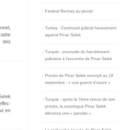
Festival Rennes au pluriel
o­
n­net,
Turkey : Continued judicial harassment
e
 cadre
against Pınar Selek
r
n des
ek
once
Turquie : poursuite du harcèlement
judiciaire à l’encontre de Pınar Selek
ro­
»
Procès de Pinar Selek renvoyé au 18
septembre : « une guerre d’usure »
 Selek
Turquie : après le 7ème renvoi de son
effec­
procès, la sociologue Pinar Selek
lui en
dénonce une « parodie »