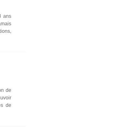
8 ans
jamais
tions,
ion de
u­voir
es de