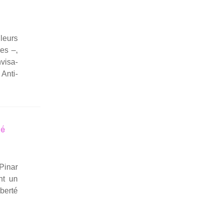
 leurs
res –,
vi­sa­
 Anti­
té
 Pinar
nt un
ber­té