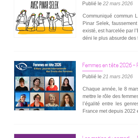
Publié le
22 mars 2026
Com­mu­ni­qué com­mun L
Pinar Selek, faus­se­ment
exis­té, est har­ce­lée par 
déni le plus absurde des 
Femmes en tête 2026 – P
Publié le
21 mars 2026
Chaque année, le 8 mars, 
mettre le rôle des femmes 
l’égalité entre les genr
France met depuis 2022 e