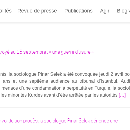
Aller
au
alités
Revue de presse
Publications
Agir
Biogr
contenu
principal
voyé au 18 septembre : « une guerre d’usure »
ents, la socio­logue Pinar Selek a été convo­quée jeu­di 2 avril p
 ans et une sep­tième audience au tri­bu­nal d’Istanbul. Aud
menace d’une condam­na­tion à per­pé­tui­té en Tur­quie, la socio
En
 les mino­ri­tés Kurdes avant d’être arrê­tée par les auto­ri­tés
[…]
savoi
plus
sur­
envoi de son procès, la sociologue Pinar Selek dénonce une
Pro­
cès