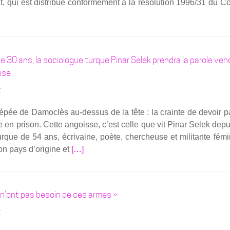
t, qui est dis­tri­bué confor­mé­ment à la réso­lu­tion 1996/31 du C
 30 ans, la sociologue turque Pinar Selek prendra la parole ven
use
5
épée de Damo­clès au-des­­sus de la tête : la crainte de devoir p
ce en pri­son. Cette angoisse, c’est celle que vit Pinar Selek dep
 turque de 54 ans, écri­vaine, poète, cher­cheuse et mili­tante fémi­
En
on pays d’origine et
[…]
savoir
plus
sur­
s n’ont pas besoin de ces armes »
Per­
sé­
5
cu­