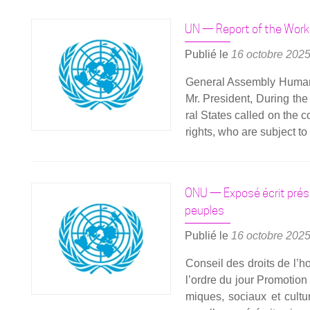
plus
sur­
UN — Report of the Work
Pi­
nar
Publié le
16 octobre 202
Selek,
Gene­ral Assem­bly Human 
une
Mr. Pre­sident, During the
nou­
ral States cal­led on the c
velle
rights, who are sub­ject to d
fois
devant
la
jus­
ONU — Exposé écrit prése
tice
peuples
turque
le
Publié le
16 octobre 202
21
Conseil des droits de l’h
octobre
l’ordre du jour Pro­mo­tion
2025
miques, sociaux et cultu­r