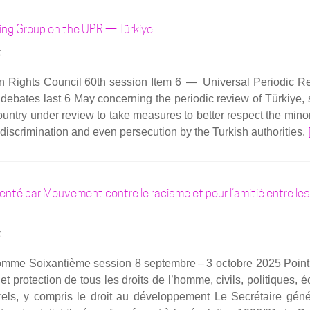
turque
Pinar
ing Group on the UPR — Türkiye
Selek,
ce
5
same­
Rights Coun­cil 60th ses­sion Item 6 — Uni­ver­sal Per­io­dic R
di
 debates last 6 May concer­ning the per­io­dic review of Tür­kiye,
18
oun­try under review to take mea­sures to bet­ter res­pect the mino­ri
octobre,
is­cri­mi­na­tion and even per­se­cu­tion by the Tur­kish autho­ri­ties.
à
Lorient
nté par Mouvement contre le racisme et pour l’amitié entre les
5
omme Soixan­tième ses­sion 8 sep­tembre – 3 octobre 2025 Point
 et pro­tec­tion de tous les droits de l’homme, civils, poli­tiques, é
els, y com­pris le droit au déve­lop­pe­ment Le Secré­taire géné