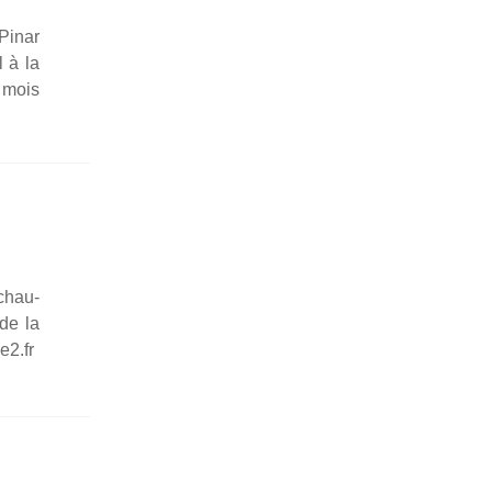
sion
Pinar
par
l à la
l’État
u mois
turc :
Le
sym­
bole
Pinar
Selek
 chau­
 de la
e2.fr