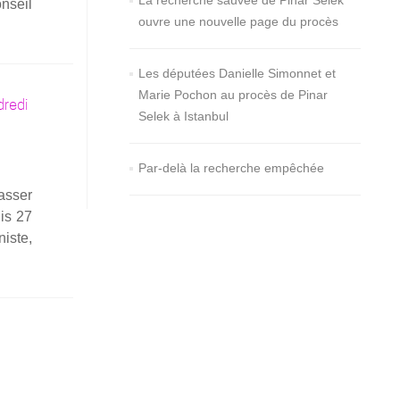
La recherche sauvée de Pinar Selek
En
onseil
on
ouvre une nouvelle page du procès
savoir
the
plus
UPR
surO­
—
Les députées Danielle Simonnet et
NU
Tür­
Marie Pochon au procès de Pinar
dredi
—
kiye
Selek à Istanbul
Expo­
sé
Par-delà la recherche empêchée
écrit
as­ser
pré­
uis 27
sen­
niste,
té
par
Mou­
ve­
ment
contre
le
racisme