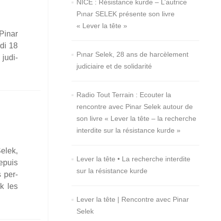
NICE : Résistance kurde – L’autrice
lise
Pınar SELEK présente son livre
pour
« Lever la tête »
Pinar
la
­di 18
socio­
Pınar Selek, 28 ans de harcèlement
 judi­
logue
judiciaire et de solidarité
turque
Pinar
Selek
Radio Tout Terrain : Ecouter la
et
rencontre avec Pinar Selek autour de
les
son livre « Lever la tête – la recherche
liber­
interdite sur la résistance kurde »
tés
elek,
aca­
Lever la tête • La recherche interdite
depuis
dé­
sur la résistance kurde
s per­
miques
ek les
Lever la tête | Rencontre avec Pinar
Selek