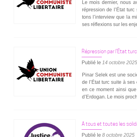
Le mois der­nier, nous av
répres­sion de l’État tur
tons l’interview que la mi
ses réflexions sur les enj
Répression par l’État turc
Publié le
14 octobre 202
Pinar Selek est une socio­l
de l’État turc suite à ses 
en ce moment ain­si que d’a
d’Erdogan. Le mois pro­chai
A tous et toutes les solid
Publié le
8 octobre 2025