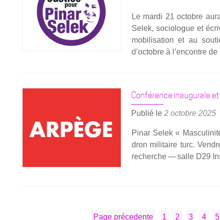
Le mar­di 21 octobre aura
Selek, socio­logue et écri
mobi­li­sa­tion et au sou
d’octobre à l’encontre de
Conférence inaugurale e
Publié le
2 octobre 2025
Pinar Selek « Mas­cu­li­ni
dron mili­taire turc. Ven­
recherche — salle D29 Ins­
PAGINATION
Page
Page
Page
Page
P
Page précedente
1
2
3
4
5