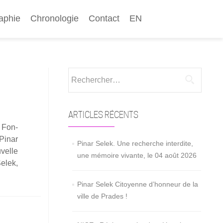
aphie
Chronologie
Contact
EN
Rechercher :
ARTICLES RÉCENTS
a Fon­
 Pinar
Pinar Selek. Une recherche interdite,
­velle
une mémoire vivante, le 04 août 2026
En
Selek,
savoir
Pinar Selek Citoyenne d’honneur de la
plus
ville de Prades !
surL’ULB
se
mobi­