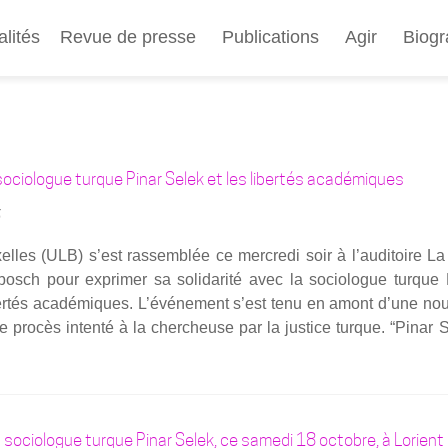
Aller
au
alités
Revue de presse
Publications
Agir
Biogr
contenu
principal
 sociologue turque Pinar Selek et les libertés académiques
5
elles (ULB) s’est ras­sem­blée ce mer­cre­di soir à l’auditoire L
osch pour expri­mer sa soli­da­ri­té avec la socio­logue turque
er­tés aca­dé­miques. L’événement s’est tenu en amont d’une nou
 pro­cès inten­té à la cher­cheuse par la jus­tice turque. “Pinar 
a sociologue turque Pinar Selek, ce samedi 18 octobre, à Lorient