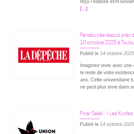
reçu l’exposé écrit sui­van
[…]
Persécutée depuis près de
10 octobre 2025 à Toulo
Publié le
14 octobre 202
Ima­gi­nez vivre avec une 
le reste de votre exis­ten
ans. Cette uni­ver­si­taire
ne peut plus vivre dans s
Pinar Selek : « Les Kurde
Publié le
14 octobre 202