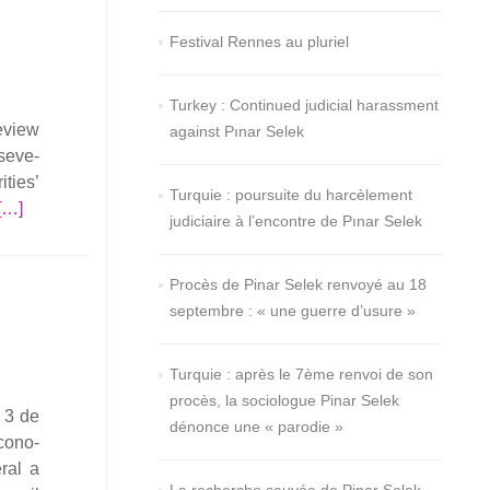
Festival Rennes au pluriel
Turkey : Continued judicial harassment
eview
against Pınar Selek
 seve­
­ties’
Turquie : poursuite du harcèlement
En
[…]
judiciaire à l’encontre de Pınar Selek
savoir
plus
Procès de Pinar Selek renvoyé au 18
surUN
septembre : « une guerre d’usure »
—
Report
of
Turquie : après le 7ème renvoi de son
the
procès, la sociologue Pinar Selek
 3 de
Wor­
dénonce une « parodie »
co­no­
king
­ral a
Group