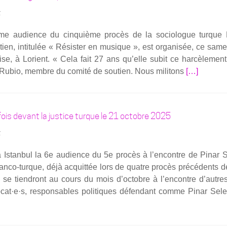
5
ème audience du cin­quième pro­cès de la socio­logue turque 
ien, inti­tu­lée « Résis­ter en musique », est orga­ni­sée, ce same
ise, à Lorient. « Cela fait 27 ans qu’elle subit ce har­cè­le­ment
En
a Rubio, membre du comi­té de sou­tien. Nous mili­tons
[…]
savoir
plus
surUne
 fois devant la justice turque le 21 octobre 2025
soi­
rée
5
de
 Istan­bul la 6e audience du 5e pro­cès à l’encontre de Pinar S
sou­
ran­­co-turque, déjà acquit­tée lors de quatre pro­cès pré­cé­dents 
tien
s se tien­dront au cours du mois d’octobre à l’encontre d’autre
à
vocat·e·s, res­pon­sables poli­tiques défen­dant comme Pinar Sel
la
socio­
logue