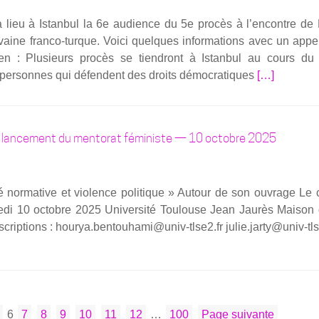
10
 lieu à Istan­bul la 6e audience du 5e pro­cès à l’encontre de 
octobre
­vaine fran­­co-turque. Voi­ci quelques infor­ma­tions avec un appe
2025
­tien : Plu­sieurs pro­cès se tien­dront à Istan­bul au cours d
à
En
 per­sonnes qui défendent des droits démo­cra­tiques
[…]
Tou­
savoir
louse
plus
surA
t lancement du mentorat féministe — 10 octobre 2025
tous
et
toutes
­té nor­ma­tive et vio­lence poli­tique » Autour de son ouvrage Le
les
dre­di 10 octobre 2025 Uni­ver­si­té Tou­louse Jean Jau­rès Mai­son
soli­
crip­tions : hourya.bentouhami@univ-tlse2.fr julie.jarty@univ-tls
daires
de
Pinar
Selek
age
Page
Page
Page
Page
Page
Page
Page
Page
6
7
8
9
10
11
12
…
100
Page suivante