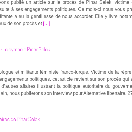
ons publié un article sur le pro­cès de Pinar Selek, vic­time 
tée
c suite à ses enga­ge­ments poli­tiques. Ce mois-ci nous vous pr
depuis
li­tante a eu la gen­tillesse de nous accor­der. Elle y livre nota
près
En
eux de son pro­cès et
[…]
de
savoir
30
plus
ans,
sur­
la
 : Le symbole Pinar Selek
Pi­
socio­
nar
logue
5
Selek :
turque
ogue et mili­tante fémi­niste fran­­co-turque. Vic­time de la répre
« Les
Pinar
enga­ge­ments poli­tiques, cet article revient sur son pro­cès qui 
Kurdes
Selek
utres affaires illus­trant la poli­tique auto­ri­taire du gou­ver­n
n’ont
pren­
n, nous publie­rons son inter­view pour Alter­na­tive liber­taire. 2
pas
dra
besoin
la
de
parole
ces
ven­
aires de Pinar Selek
armes »
dre­
di