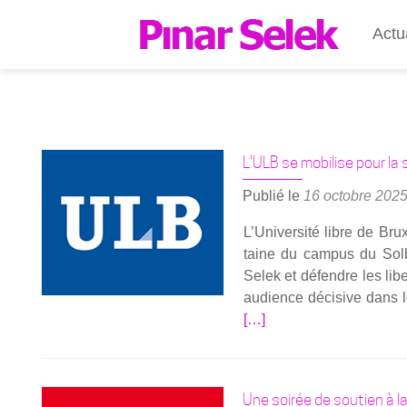
Actu
L’ULB se mobilise pour la
Publié le
16 octobre 202
L’Université libre de Brux
taine du cam­pus du Sol­b
Selek et défendre les lib
audience déci­sive dans le
[…]
Une soirée de soutien à l