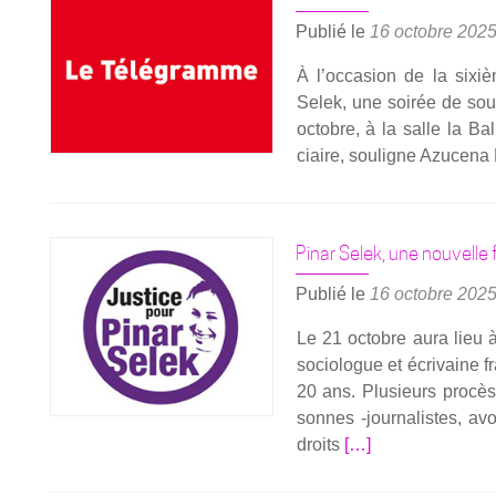
Publié le
16 octobre 202
À l’occasion de la sixi
Selek, une soi­rée de sou­t
octobre, à la salle la Bal
ciaire, sou­ligne Azu­ce­n
Pinar Selek, une nouvelle
Publié le
16 octobre 202
Le 21 octobre aura lieu à
socio­logue et écri­vaine f
20 ans. Plu­sieurs pro­cè
sonnes ‑jour­na­listes, a
En
droits
[…]
savoir