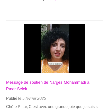
savoir
plus
sur­
Mo­
tion
de
sou­
tien
du
Centre
lil­
lois
d’études
et
Message de soutien de Narges Mohammadi à
de
Pınar Selek
recherches
socio­
Publié le
5 février 2025
lo­
Chère Pınar, C’est avec une grande joie que je sai­sis