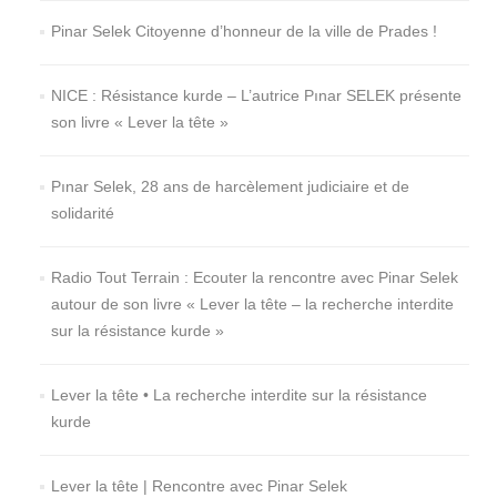
Tur­
Pinar Selek Citoyenne d’honneur de la ville de Prades !
quie
le
7
NICE : Résistance kurde – L’autrice Pınar SELEK présente
février
son livre « Lever la tête »
2025
Pınar Selek, 28 ans de harcèlement judiciaire et de
solidarité
Radio Tout Terrain : Ecouter la rencontre avec Pinar Selek
autour de son livre « Lever la tête – la recherche interdite
sur la résistance kurde »
Lever la tête • La recherche interdite sur la résistance
kurde
Lever la tête | Rencontre avec Pinar Selek