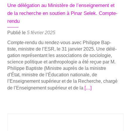
à
Une délégation au Ministère de l’enseignement et
Pınar
de la recherche en soutien à Pinar Selek. Compte-
Selek
rendu
Publié le
5 février 2025
Compte-ren­­du du ren­­dez-vous avec Phi­lippe Bap­
tiste, ministre de l’ESR, le 31 jan­vier 2025. Une délé­
ga­tion repré­sen­tant les asso­cia­tions de socio­lo­gie,
science poli­tique et anthro­po­lo­gie a été reçue par M.
Phi­lippe Bap­tiste (Ministre auprès de la ministre
d’État, ministre de l’Éducation natio­nale, de
l’Enseignement supé­rieur et de la Recherche, char­gé
En
de l’En­sei­gne­ment supé­rieur et de la
[…]
savoir
plus
surUne
délé­
ga­
tion