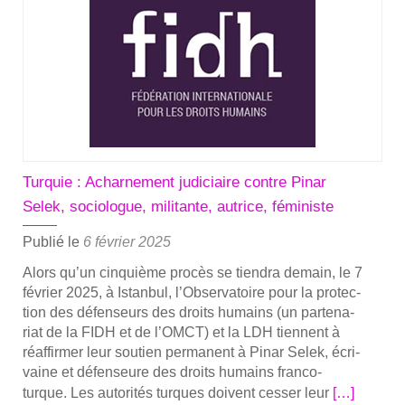
quie,
le
gou­
ver­
ne­
ment
d’Erdogan
pour­
suit
Turquie : Acharnement judiciaire contre Pinar
son
Selek, sociologue, militante, autrice, féministe
achar­
ne­
Publié le
6 février 2025
ment
Alors qu’un cin­quième pro­cès se tien­dra demain, le 7
contre
février 2025, à Istan­bul, l’Observatoire pour la pro­tec­
Pinar
tion des défen­seurs des droits humains (un par­te­na­
Selek
riat de la FIDH et de l’OMCT) et la LDH tiennent à
réaf­fir­mer leur sou­tien per­ma­nent à Pinar Selek, écri­
vaine et défen­seure des droits humains fran­­co-
En
turque. Les auto­ri­tés turques doivent ces­ser leur
[…]