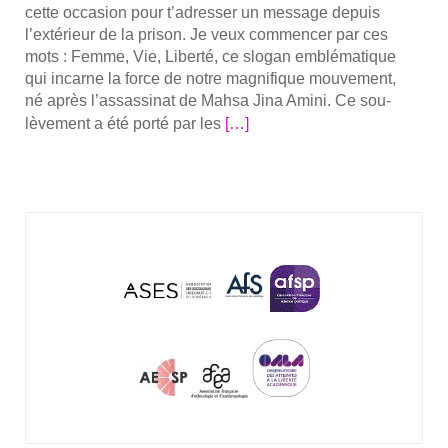
giques
cette occa­sion pour t’adresser un mes­sage depuis
et
l’extérieur de la pri­son. Je veux com­men­cer par ces
éco­
mots : Femme, Vie, Liber­té, ce slo­gan emblé­ma­tique
no­
qui incarne la force de notre magni­fique mou­ve­ment,
miques
né après l’assassinat de Mah­sa Jina Ami­ni. Ce sou­
En
(Cler­
lè­ve­ment a été por­té par les
[…]
savoir
sé)
plus
sur­
Mes­
sage
de
sou­
tien
de
Narges
Moham­
ma­
di