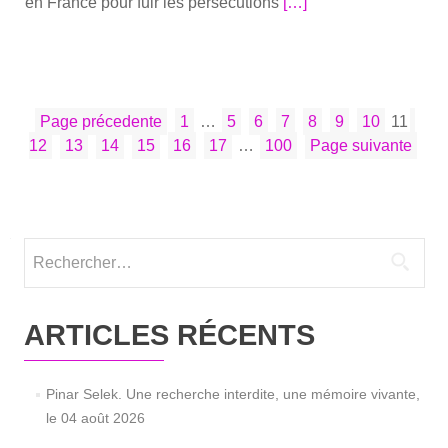
En
en France pour fuir les per­sé­cu­tions
[…]
savoir
plus
sur­
Sou­
PAGINATION
Page
Page
Page
Page
Page
Page
Page
Page
Pag
tien
Page précedente
1
…
5
6
7
8
9
10
11
DES
Page
Page
Page
Page
Page
Page
à
12
13
14
15
16
17
…
100
Page suivante
PUBLICATIONS
Pinar
SELEK,
à
l’occasion
Rechercher :
du
pro­
cès
ARTICLES RÉCENTS
qui
doit
se
Pinar Selek. Une recherche interdite, une mémoire vivante,
tenir
le 04 août 2026
en