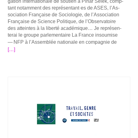
ga­tion inter­na­tio­nale de sou­tien à Pinar Selek, comp­
niste
tant notam­ment des représentant·es de ASES, l’As­
so­cia­tion Fran­çaise de Socio­lo­gie, de l’As­so­cia­tion
Fran­çaise de Science Poli­tique, de l’Observatoire
des atteintes à la liber­té aca­dé­mique… Je repré­sen­
te­rai le groupe par­le­men­taire La France insou­mise
En
— NFP à l’As­sem­blée natio­nale en com­pa­gnie de
savoir
[…]
plus
surLe
dépu­
té
Arnaud
Saint-
Mar­
tin
se
ren­
dra
à