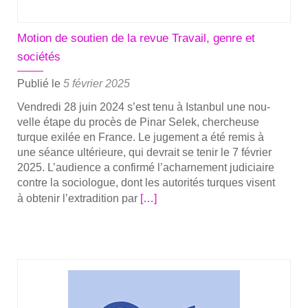
Istan­
bul
Motion de soutien de la revue Travail, genre et
le
sociétés
7
février
Publié le
5 février 2025
pour
Ven­dre­di 28 juin 2024 s’est tenu à Istan­bul une nou­
sou­
velle étape du pro­cès de Pinar Selek, cher­cheuse
te­
turque exi­lée en France. Le juge­ment a été remis à
nir
une séance ulté­rieure, qui devrait se tenir le 7 février
Pinar
2025. L’audience a confir­mé l’acharnement judi­ciaire
Selek
contre la socio­logue, dont les auto­ri­tés turques visent
En
à obte­nir l’extradition par
[…]
savoir
plus
sur­
Mo­
tion
de