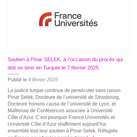
au
Minis­
tère
de
l’enseignement
et
de
la
Soutien à Pinar SELEK, à l’occasion du procès qui
recherche
doit se tenir en Turquie le 7 février 2025
en
sou­
Publié le
4 février 2025
tien
La jus­tice turque conti­nue de per­sé­cu­ter sans rai­son
à
Pinar Selek, Doc­teure de l’université de Stras­bourg,
Pinar
Doc­teure hono­ris cau­sa de l’université de Lyon, et
Selek.
Maî­tresse de Confé­rences asso­ciée à Uni­ver­si­té
Compte-
Côte d’Azur. C’est pour­quoi France Uni­ver­si­tés et
ren­
Uni­ver­si­té Côte d’Azur réaf­firment aujourd’hui
ensemble tout leur sou­tien à Pinar Selek. Réfu­giée
du