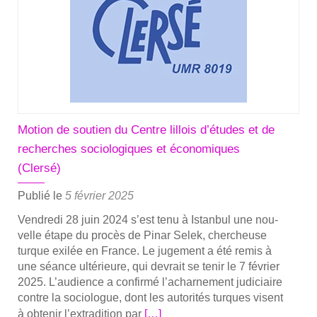
sou­
tien
de
la
revue
Tra­
vail,
genre
Motion de soutien du Centre lillois d’études et de
et
recherches sociologiques et économiques
socié­
(Clersé)
tés
Publié le
5 février 2025
Ven­dre­di 28 juin 2024 s’est tenu à Istan­bul une nou­
velle étape du pro­cès de Pinar Selek, cher­cheuse
turque exi­lée en France. Le juge­ment a été remis à
une séance ulté­rieure, qui devrait se tenir le 7 février
2025. L’audience a confir­mé l’acharnement judi­ciaire
contre la socio­logue, dont les auto­ri­tés turques visent
En
à obte­nir l’extradition par
[…]