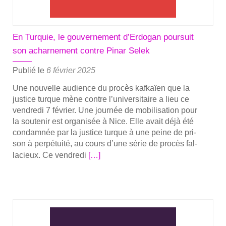
Tur­
quie
pour
En Turquie, le gouvernement d’Erdogan poursuit
« ter­
son acharnement contre Pinar Selek
ro­
risme »,
Publié le
6 février 2025
Pinar
Une nou­velle audience du pro­cès kaf­kaïen que la
Selek
jus­tice turque mène contre l’universitaire a lieu ce
l’enseignante
ven­dre­di 7 février. Une jour­née de mobi­li­sa­tion pour
réfu­
la sou­te­nir est orga­ni­sée à Nice. Elle avait déjà été
giée
condam­née par la jus­tice turque à une peine de pri­
à
son à per­pé­tui­té, au cours d’une série de pro­cès fal­
En
Nice
la­cieux. Ce ven­dre­di
[…]
savoir
jugée
plus
ce
sur­
ven­
En
dre­
Tur­
di