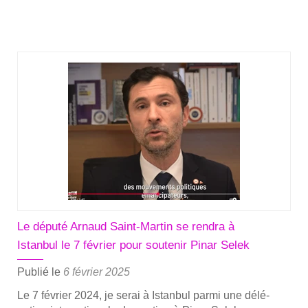
savoir
plus
sur­
Tur­
quie :
Achar­
ne­
ment
judi­
ciaire
contre
Pinar
Selek,
socio­
Le député Arnaud Saint-Martin se rendra à
logue,
Istanbul le 7 février pour soutenir Pinar Selek
mili­
tante,
Publié le
6 février 2025
autrice,
Le 7 février 2024, je serai à Istan­bul par­mi une délé­
fémi­