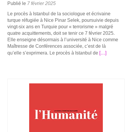
Publié le
7 février 2025
Le pro­cès à Istan­bul de la socio­logue et écri­vaine
turque réfu­giée à Nice Pinar Selek, pour­sui­vie depuis
vingt-six ans en Tur­quie pour « ter­ro­risme » mal­gré
quatre acquit­te­ments, doit se tenir ce 7 février 2025.
Elle enseigne désor­mais à l’u­ni­ver­si­té à Nice comme
Maî­tresse de Confé­rences asso­ciée, c’est de là
En
qu’elle s’ex­pri­me­ra. Le pro­cès à Istan­bul de
[…]
savoir
plus
sur­
Pour­
sui­
vie
depuis
vingt-
six
ans
en