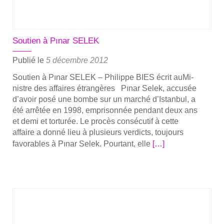
logue ?
Soutien à Pınar SELEK
Publié le
5 décembre 2012
Sou­tien à Pınar SELEK – Phi­lippe BIES écrit auMi­
nistre des affaires étran­gères Pınar Selek, accu­sée
d’avoir posé une bombe sur un mar­ché d’Istanbul, a
été arrê­tée en 1998, empri­son­née pen­dant deux ans
et demi et tor­tu­rée. Le pro­cès consé­cu­tif à cette
affaire a don­né lieu à plu­sieurs ver­dicts, tou­jours
En
favo­rables à Pınar Selek. Pour­tant, elle
[…]
savoir
plus
sur­
Sou­
tien
à