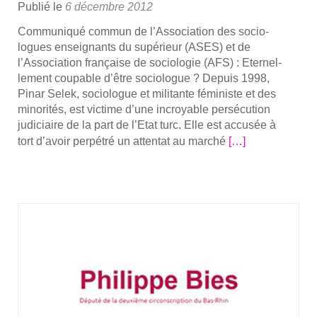
Publié le
6 décembre 2012
Com­mu­ni­qué com­mun de l’Association des socio­
logues ensei­gnants du supé­rieur (ASES) et de
l’Association fran­çaise de socio­lo­gie (AFS) : Eter­nel­
le­ment cou­pable d’être socio­logue ? Depuis 1998,
Pinar Selek, socio­logue et mili­tante fémi­niste et des
mino­ri­tés, est vic­time d’une incroyable per­sé­cu­tion
judi­ciaire de la part de l’Etat turc. Elle est accu­sée à
En
tort d’avoir per­pé­tré un atten­tat au mar­ché
[…]
savoir
plus
surEter­
nel­
le­
ment
cou­
pable
d’être
socio­