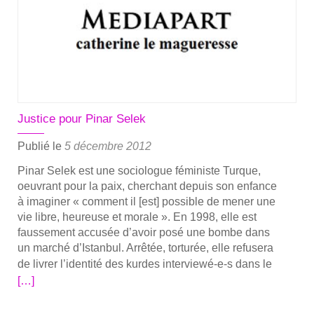
Pınar
SELEK
Justice pour Pinar Selek
Publié le
5 décembre 2012
Pinar Selek est une socio­logue fémi­niste Turque,
oeu­vrant pour la paix, cher­chant depuis son enfance
à ima­gi­ner « com­ment il [est] pos­sible de mener une
vie libre, heu­reuse et morale ». En 1998, elle est
faus­se­ment accu­sée d’a­voir posé une bombe dans
un mar­ché d’Is­tan­bul. Arrê­tée, tor­tu­rée, elle refu­se­ra
En
de livrer l’i­den­ti­té des kurdes inter­viewé‑e‑s dans le
savoir
[…]
plus
sur­