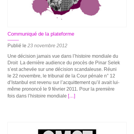
pour
la
pro­
tec­
Communiqué de la plateforme
tion
des
Publié le
23 novembre 2012
défen­
Une déci­sion jamais vue dans l’his­toire mon­diale du
seurs
Droit La der­nière audience du pro­cès de Pinar Selek
des
s’est ache­vée sur une déci­sion scan­da­leuse. Réuni
droits
le 22 novembre, le tri­bu­nal de la Cour pénale n° 12
de
d’Is­tan­bul est reve­nu sur l’ac­quit­te­ment qu’il avait lui-
l’homme
même pro­non­cé le 9 février 2011. Pour la pre­mière
En
fois dans l’his­toire mon­diale
[…]
savoir
plus
sur­
Com­
mu­