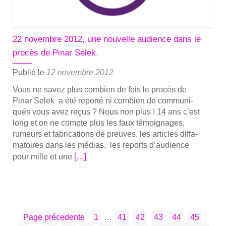
22 novembre 2012, une nouvelle audience dans le
procès de Pinar Selek.
Publié le
12 novembre 2012
Vous ne savez plus com­bien de fois le pro­cès de
Pinar Selek a été repor­té ni com­bien de com­mu­ni­
qués vous avez reçus ? Nous non plus ! 14 ans c’est
long et on ne compte plus les faux témoi­gnages,
rumeurs et fabri­ca­tions de preuves, les articles dif­fa­
ma­toires dans les médias, les reports d’audience
En
pour mille et une
[…]
savoir
plus
sur22
novembre
PAGINATION
Page
Page
Page
Page
Page
Page
Page
2012,
Page précedente
1
…
41
42
43
44
45