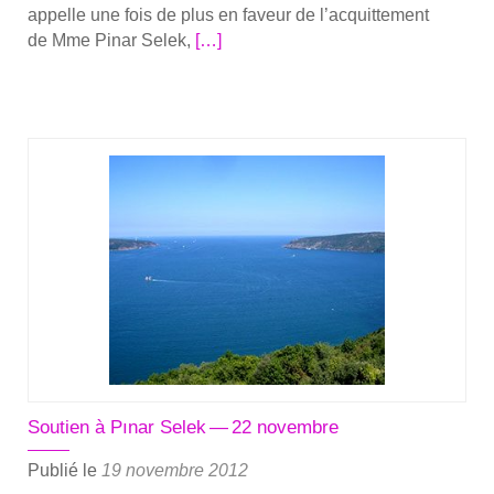
appelle une fois de plus en faveur de l’ac­quit­te­ment
En
de Mme Pinar Selek,
[…]
savoir
plus
sur­
COM­
MU­
NIQUE
DE
PRESSE
—
L’Observatoire
pour
la
pro­
tec­
Soutien à Pınar Selek — 22 novembre
tion
des
Publié le
19 novembre 2012
défen­