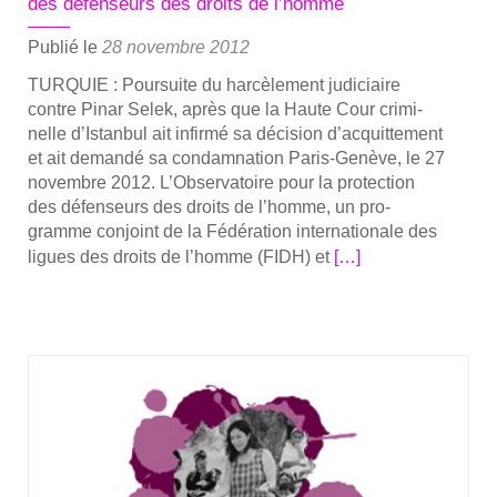
des défenseurs des droits de l’homme
enga­
gée
Publié le
28 novembre 2012
pour
TURQUIE : Pour­suite du har­cè­le­ment judi­ciaire
la
contre Pinar Selek, après que la Haute Cour cri­mi­
défense
nelle d’Istanbul ait infir­mé sa déci­sion d’acquittement
des
et ait deman­dé sa condam­na­tion Paris-Genève, le 27
droits
novembre 2012. L’Observatoire pour la pro­tec­tion
humains.
des défen­seurs des droits de l’homme, un pro­
gramme conjoint de la Fédé­ra­tion inter­na­tio­nale des
En
ligues des droits de l’homme (FIDH) et
[…]
savoir
plus
sur­
Com­
mu­
ni­
qué
de
l’Observatoire