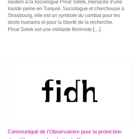
sou­tien à la socio­logue Pinar Selek, mena­cée d’une
lourde peine en Tur­quie. Socio­logue et cher­cheuse à
Stras­bourg, elle est un sym­bole du com­bat pour les
droits humains et pour la liber­té de la recherche.
En
Pinar Selek est une mili­tante fémi­niste
[…]
savoir
plus
surL’Université
de
Stras­
bourg
aux
côtés
de
Pinar
Selek,
socio­
logue
Communiqué de l’Observatoire pour la protection
turque