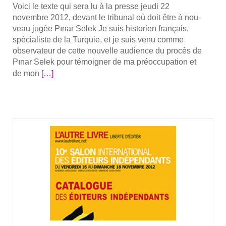
Voi­ci le texte qui sera lu à la presse jeu­di 22
seurs
novembre 2012, devant le tri­bu­nal où doit être à nou­
des
veau jugée Pınar Selek Je suis his­to­rien fran­çais,
droits
spé­cia­liste de la Tur­quie, et je suis venu comme
de
obser­va­teur de cette nou­velle audience du pro­cès de
l’homme
Pınar Selek pour témoi­gner de ma pré­oc­cu­pa­tion et
En
de mon
[…]
savoir
plus
sur­
Sou­
tien
à
Pınar
Selek
—
22
novembre