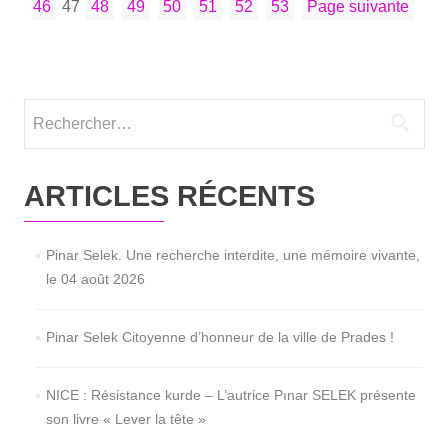
DES
Page
Page
Page
Page
Page
Page
Page
une
46
47
48
49
50
51
52
53
Page suivante
PUBLICATIONS
nou­
velle
audience
dans
Rechercher :
le
pro­
cès
ARTICLES RÉCENTS
de
Pinar
Selek.
Pinar Selek. Une recherche interdite, une mémoire vivante,
le 04 août 2026
Pinar Selek Citoyenne d’honneur de la ville de Prades !
NICE : Résistance kurde – L’autrice Pınar SELEK présente
son livre « Lever la tête »