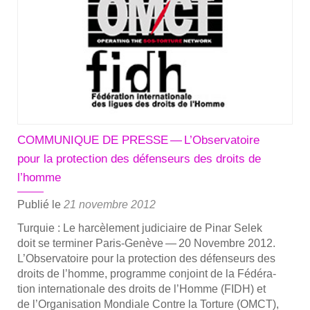
ni­
qué
de
la
pla­
te­
forme
COMMUNIQUE DE PRESSE — L’Observatoire
pour la protection des défenseurs des droits de
l’homme
Publié le
21 novembre 2012
Tur­quie : Le har­cè­le­ment judi­ciaire de Pinar Selek
doit se ter­mi­ner Paris-Genève — 20 Novembre 2012.
L’Ob­ser­va­toire pour la pro­tec­tion des défen­seurs des
droits de l’homme, pro­gramme conjoint de la Fédé­ra­
tion inter­na­tio­nale des droits de l’Homme (FIDH) et
de l’Or­ga­ni­sa­tion Mon­diale Contre la Tor­ture (OMCT),