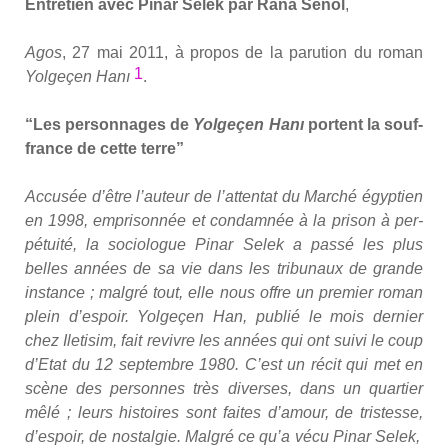
Entre­tien avec Pinar Selek par Rana Senol
,
Agos
, 27 mai 2011, à pro­pos de la paru­tion du roman
1
Yol­ge­çen Hanı
.
“
Les per­son­nages de
Yol­ge­çen Hanı
portent la souf­
france de cette terre”
Accu­sée d’être l’au­teur de l’at­ten­tat du Mar­ché égyp­tien
en 1998, empri­son­née et condam­née à la pri­son à per­
pé­tui­té, la socio­logue Pinar Selek a pas­sé les plus
belles années de sa vie dans les tri­bu­naux de grande
ins­tance ; mal­gré tout, elle nous offre un pre­mier roman
plein d’es­poir.
Yol­ge­çen Han
, publié le mois der­nier
chez Ile­ti­sim, fait revivre les années qui ont sui­vi le coup
d’E­tat du 12 sep­tembre 1980. C’est un récit qui met en
scène des per­sonnes très diverses, dans un quar­tier
mêlé ; leurs his­toires sont faites d’a­mour, de tris­tesse,
d’es­poir, de nos­tal­gie. Mal­gré ce qu’a vécu Pinar Selek,