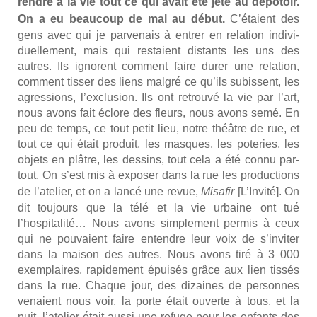
rendre à la vie tout ce qui avait été jeté au dépo­toir.
On a eu beau­coup de mal au début.
C’étaient des
gens avec qui je par­ve­nais à entrer en rela­tion indi­vi­
duel­le­ment, mais qui res­taient dis­tants les uns des
autres. Ils ignorent com­ment faire durer une rela­tion,
com­ment tis­ser des liens mal­gré ce qu’ils subissent, les
agres­sions, l’exclusion. Ils ont retrou­vé la vie par l’art,
nous avons fait éclore des fleurs, nous avons semé. En
peu de temps, ce tout petit lieu, notre théâtre de rue, et
tout ce qui était pro­duit, les masques, les pote­ries, les
objets en plâtre, les des­sins, tout cela a été connu par­
tout. On s’est mis à expo­ser dans la rue les pro­duc­tions
de l’atelier, et on a lan­cé une revue,
Misa­fir
[L’Invité]. On
dit tou­jours que la télé et la vie urbaine ont tué
l’hospitalité… Nous avons sim­ple­ment per­mis à ceux
qui ne pou­vaient faire entendre leur voix de s’inviter
dans la mai­son des autres. Nous avons tiré à 3 000
exem­plaires, rapi­de­ment épui­sés grâce aux lien tis­sés
dans la rue. Chaque jour, des dizaines de per­sonnes
venaient nous voir, la porte était ouverte à tous, et la
nuit, l’atelier était aus­si une refuge pour les enfants des