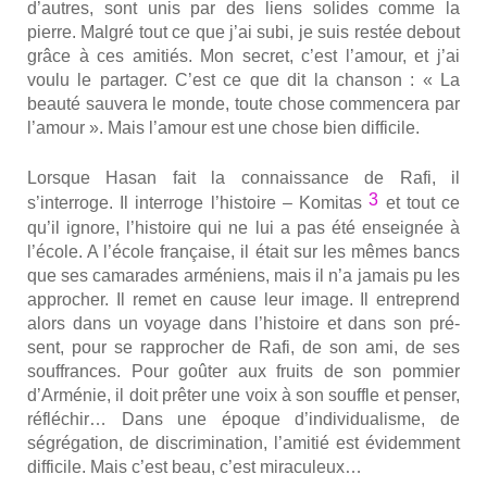
d’autres, sont unis par des liens solides comme la
pierre. Mal­gré tout ce que j’ai subi, je suis res­tée debout
grâce à ces ami­tiés. Mon secret, c’est l’amour, et j’ai
vou­lu le par­ta­ger. C’est ce que dit la chan­son : « La
beau­té sau­ve­ra le monde, toute chose com­men­ce­ra par
l’amour ». Mais l’amour est une chose bien dif­fi­cile.
Lorsque Hasan fait la connais­sance de Rafi, il
3
s’interroge. Il inter­roge l’histoire – Komi­tas
et tout ce
qu’il ignore, l’histoire qui ne lui a pas été ensei­gnée à
l’école. A l’école fran­çaise, il était sur les mêmes bancs
que ses cama­rades armé­niens, mais il n’a jamais pu les
appro­cher. Il remet en cause leur image. Il entre­prend
alors dans un voyage dans l’histoire et dans son pré­
sent, pour se rap­pro­cher de Rafi, de son ami, de ses
souf­frances. Pour goû­ter aux fruits de son pom­mier
d’Arménie, il doit prê­ter une voix à son souffle et pen­ser,
réflé­chir… Dans une époque d’individualisme, de
ségré­ga­tion, de dis­cri­mi­na­tion, l’amitié est évi­dem­ment
dif­fi­cile. Mais c’est beau, c’est mira­cu­leux…