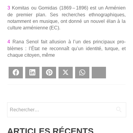
3
Komi­tas ou Gomi­das (1869 – 1896) est un Armé­nien
de pre­mier plan. Ses recherches eth­no­gra­phiques,
notam­ment en musique, ont don­né un nou­vel élan à la
culture armé­nienne (EC).
4
Rana Senol fait allu­sion à l’un des prin­ci­paux pro­
blèmes : l’État ne recon­naît qu’un iden­ti­té, turque, et
chaque citoyen, même
Face­book
Lin­ke­dIn
Pin­te­rest
Twit­ter
What­sApp
Blues­ky
Rechercher :
ARTICLES RÉCENTS