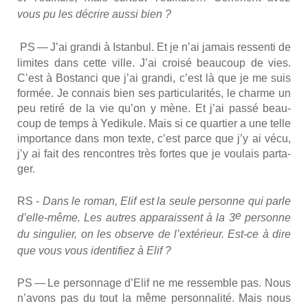
vous pu les décrire aus­si bien ?
PS — J’ai gran­di à Istan­bul.
Et je n’ai jamais res­sen­ti de
limites dans cette ville. J’ai croi­sé beau­coup de vies.
C’est à Bos­tan­ci que j’ai gran­di, c’est là que je me suis
for­mée. Je connais bien ses par­ti­cu­la­ri­tés, le charme un
peu reti­ré de la vie qu’on y mène. Et j’ai pas­sé beau­
coup de temps à Yedi­kule. Mais si ce quar­tier a une telle
impor­tance dans mon texte, c’est parce que j’y ai vécu,
j’y ai fait des ren­contres très fortes que je vou­lais par­ta­
ger.
RS -
Dans le roman, Elif est la seule per­sonne qui parle
e
d’elle-même. Les autres appa­raissent à la 3
per­sonne
du sin­gu­lier, on les observe de l’extérieur. Est-ce à dire
que vous vous iden­ti­fiez à Elif ?
PS — Le per­son­nage d’E­lif ne me res­semble pas. Nous
n’a­vons pas du tout la même per­son­na­li­té. Mais nous