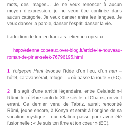
mots, des images… Je ne veux renon­cer à aucun
moyen d’expression, je ne veux être confi­née dans
aucun caté­go­rie. Je veux dan­ser entre les langues. Je
veux dan­ser la parole, dan­ser l’esprit, dan­ser la vie.
tra­duc­tion de turc en fran­cais : etienne copeaux.
http://etienne.copeaux.over-blog.fr/article-le-nouveau-
roman-de-pinar-selek-76796195.html
1
Yol­ge­çen Hani
évoque l’idée d’un lieu, d’un
han
–
hôtel, cara­van­sé­rail, refuge – « où passe la route » (EC).
2
Il s’a­git d’une ami­tié légen­daire, entre Celaleddin‑i
Rûmi, le célèbre sou­fi du XIIIe siècle, et Chams, un vieil
errant. Ce der­nier, venu de Tabriz, aurait ren­con­tré
Rûmi, jeune encore, à Konya et serait à l’o­ri­gine de sa
voca­tion mys­tique. Leur rela­tion passe pour avoir été
fusion­nelle : « Je suis ton âme et ton coeur » (EC).