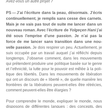
Avez-vous un autre pro­jet ?
PS — J’ai l’écriture dans la peau, désor­mais. J’écris
conti­nuel­le­ment, je rem­plis sans cesse des car­nets.
Mais je ne vais pas tout de suite me lan­cer dans un
nou­veau roman. Avec l’écriture de
Yol­ge­çen Hani
j’ai
été sous l’emprise d’une pas­sion. Je n’ai pas la
force de me lan­cer sans tran­si­tion dans une nou­
velle pas­sion.
Je dois res­pi­rer un peu.
Actuel­le­ment, je
suis occu­pée par un tra­vail auquel j’ai réflé­chi depuis
long­temps. J’observe com­ment, dans les mou­ve­ments
qui pré­tendent pro­duire une poli­tique basée sur le genre
et l’ethnicité, la lutte pour le pou­voir est mêlée à la poli­
tique des liber­tés. Dans les mou­ve­ments de libé­ra­tion
qui ont un dis­cours de « liber­té », de quelle manière les
fron­tières de la libé­ra­tions peuvent-elles être rétré­cies,
com­ment peuvent-elles être élar­gies ?
Pour com­prendre le monde, expli­quer le monde, nous
dis­po­sons de dif­fé­rentes langues : des concepts, des