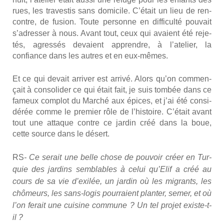
rues, les tra­ves­tis sans domi­cile. C’était un lieu de ren­
contre, de fusion. Toute per­sonne en dif­fi­cul­té pou­vait
s’adresser à nous
.
Avant tout, ceux qui avaient été reje­
tés, agres­sés devaient apprendre, à l’atelier, la
confiance dans les autres et en eux-mêmes.
Et ce qui devait arri­ver est arri­vé. Alors qu’on com­men­
çait à conso­li­der ce qui était fait, je suis tom­bée dans ce
fameux com­plot du Mar­ché aux épices, et j’ai été consi­
dé­rée comme le pre­mier rôle de l’histoire. C’était avant
tout une attaque contre ce jar­din créé dans la boue,
cette source dans le désert.
RS
- Ce serait une belle chose de pou­voir créer en Tur­
quie des jar­dins sem­blables à celui qu’Elif a créé au
cours de sa vie d’exilée, un jar­din où les migrants, les
chô­meurs, les sans-logis pour­raient plan­ter, semer, et où
l’on ferait une cui­sine com­mune ? Un tel pro­jet existe-t-
il ?