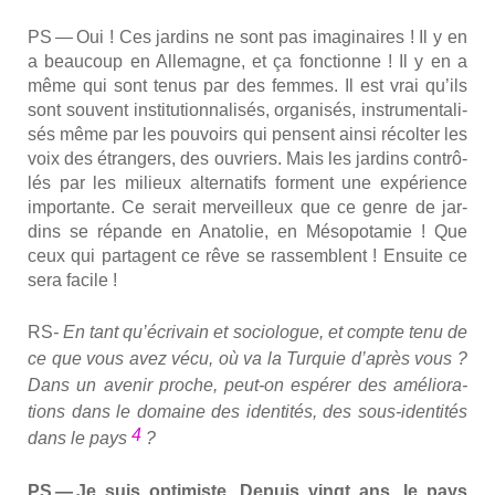
PS — Oui ! Ces jar­dins ne sont pas ima­gi­naires ! Il y en
a beau­coup en Alle­magne, et ça fonc­tionne ! Il y en a
même qui sont tenus par des femmes. Il est vrai qu’ils
sont sou­vent ins­ti­tu­tion­na­li­sés, orga­ni­sés, ins­tru­men­ta­li­
sés même par les pou­voirs qui pensent ain­si récol­ter les
voix des étran­gers, des ouvriers. Mais les jar­dins contrô­
lés par les milieux alter­na­tifs forment une expé­rience
impor­tante. Ce serait mer­veilleux que ce genre de jar­
dins se répande en Ana­to­lie, en Méso­po­ta­mie ! Que
ceux qui par­tagent ce rêve se ras­semblent ! Ensuite ce
sera facile !
RS
- En tant qu’écrivain et socio­logue, et compte tenu de
ce que vous avez vécu, où va la Tur­quie d’après vous ?
Dans un ave­nir proche, peut-on espé­rer des amé­lio­ra­
tions dans le domaine des iden­ti­tés, des sous-iden­ti­tés
4
dans le pays
?
PS — Je suis opti­miste. Depuis vingt ans, le pays