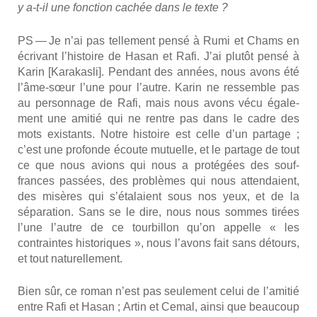
y a‑t-il une fonc­tion cachée dans le texte ?
PS — Je n’ai pas tel­le­ment pen­sé à Rumi et Chams en
écri­vant l’his­toire de Hasan et Rafi. J’ai plu­tôt pen­sé à
Karin [Kara­kas­li]. Pen­dant des années, nous avons été
l’âme-sœur l’une pour l’autre. Karin ne res­semble pas
au per­son­nage de Rafi, mais nous avons vécu éga­le­
ment une ami­tié qui ne rentre pas dans le cadre des
mots exis­tants. Notre his­toire est celle d’un par­tage ;
c’est une pro­fonde écoute mutuelle, et le par­tage de tout
ce que nous avions qui nous a pro­té­gées des souf­
frances pas­sées, des pro­blèmes qui nous atten­daient,
des misères qui s’étalaient sous nos yeux, et de la
sépa­ra­tion. Sans se le dire, nous nous sommes tirées
l’une l’autre de ce tour­billon qu’on appelle « les
contraintes his­to­riques », nous l’avons fait sans détours,
et tout natu­rel­le­ment.
Bien sûr, ce roman n’est pas seule­ment celui de l’amitié
entre Rafi et Hasan ; Artin et Cemal, ain­si que beau­coup