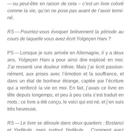
— ou peut-être en rai­son de cela – c’est un livre colo­ré
comme la vie, qu’on ne pose pas avant de l’avoir ter­mi­
né.
RS — Pour­riez-vous évo­quer briè­ve­ment la période au
cours de laquelle vous avez écrit
Yol­ge­çen Hanı
?
PS — Lorsque je suis arri­vée en Alle­magne, il y a deux
ans,
Yol­ge­çen Hanı
a pour ain­si dire explo­sé en moi.
J’ai res­sen­ti une dou­leur infi­nie. Mais j’ai écrit pas­sion­
né­ment, aux prises avec l’émotion et la souf­france, et
dans un état de bon­heur étrange, cap­tée par l’é­cri­ture
qui a ren­for­cé la vie en moi. En fait, j’avais ce livre en
tête depuis lon­gemps, et peu à peu cela s’est tra­duit en
mots ; ce livre a été conçu, le voi­ci qui est né, et j’en suis
très heu­reuse.
RS — Le livre se déroule dans deux quar­tiers : Bos­tan­ci
et Yedi­kule, mais sur­tout Yedi­kule… Com­ment avez