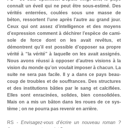
connaît un éveil qui ne peut être sous-esti­mé. Des
véri­tés enter­rées, cou­lées sous une masse de
béton, res­sortent l’une après l’autre au grand jour.
Ceux qui ont assez d’intelligence et des moyens
d’expression com­ment à déchi­rer l’espèce de cami­
sole de force dont on les avait revê­tus, et
démontrent qu’il est pos­sible d’opposer sa propre
véri­té à “la véri­té” à laquelle on les avait assi­gnés.
Nous avons réus­si à oppo­ser d’autres visions à la
vision du monde qu’on vou­lait impo­ser à cha­cun. La
suite ne sera pas facile. Il y a dans ce pays beau­
coup de troubles et de souf­frances. Des struc­tures
et des ins­ti­tu­tions bâties par le sang et cal­ci­fiées.
Elles sont enra­ci­nées, solides, bien conso­li­dées.
Mais on a mis un bâton dans les roues de ce sys­
tème ; on ne pour­ra pas reve­nir en arrière.
RS
- Envi­sa­gez-vous d’écrire un nou­veau roman ?