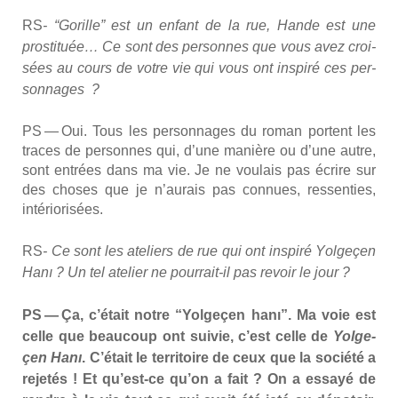
RS
- “
Gorille” est un enfant de la rue, Hande est une
pros­ti­tuée… Ce sont des per­sonnes que vous avez croi­
sées au cours de votre vie qui vous ont ins­pi­ré ces per­
son­nages ?
PS — Oui. Tous les per­son­nages du roman portent les
traces de per­sonnes qui, d’une manière ou d’une autre,
sont entrées dans ma vie. Je ne vou­lais pas écrire sur
des choses que je n’aurais pas connues, res­sen­ties,
inté­rio­ri­sées.
RS
- Ce sont les ate­liers de rue qui ont ins­pi­ré Y
olge­çen
Hanı
? Un tel ate­lier ne pour­rait-il pas revoir le jour ?
PS — Ça, c’était notre “Yol­ge­çen hanı”. Ma voie est
celle que beau­coup ont sui­vie, c’est celle de
Yol­ge­
çen Hanı
. C’était le ter­ri­toire de ceux que la socié­té a
reje­tés ! Et qu’est-ce qu’on a fait ? On a essayé de