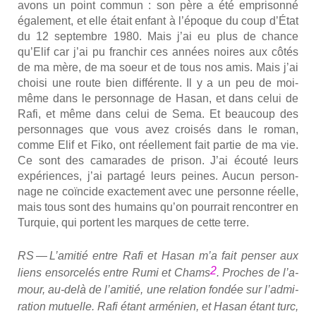
avons un point com­mun : son père a été empri­son­né
éga­le­ment, et elle était enfant à l’é­poque du coup d’État
du 12 sep­tembre 1980. Mais j’ai eu plus de chance
qu’Elif car j’ai pu fran­chir ces années noires aux côtés
de ma mère, de ma soeur et de tous nos amis. Mais j’ai
choi­si une route bien dif­fé­rente. Il y a un peu de moi-
même dans le per­son­nage de Hasan, et dans celui de
Rafi, et même dans celui de Sema. Et beau­coup des
per­son­nages que vous avez croi­sés dans le roman,
comme Elif et Fiko, ont réel­le­ment fait par­tie de ma vie.
Ce sont des cama­rades de pri­son. J’ai écou­té leurs
expé­riences, j’ai par­ta­gé leurs peines. Aucun per­son­
nage ne coïn­cide exac­te­ment avec une per­sonne réelle,
mais tous sont des humains qu’on pour­rait ren­con­trer en
Tur­quie, qui portent les marques de cette terre.
RS — L’a­mi­tié entre Rafi et Hasan m’a fait pen­ser aux
2
liens ensor­ce­lés entre Rumi et Chams
. Proches de l’a­
mour, au-delà de l’a­mi­tié, une rela­tion fon­dée sur l’ad­mi­
ra­tion mutuelle. Rafi étant armé­nien, et Hasan étant turc,