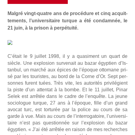
Mal­gré vingt-quatre ans de pro­cé­dure et cinq acquit­
te­ments, l’universitaire turque a été condam­née, le
21 juin, à la pri­son à per­pé­tui­té.
C’
était le 9 juillet 1998, il y a qua­si­ment un quart de
siècle. Une explo­sion sur­ve­nait au bazar égyp­tien d’Is­
tan­bul, un mar­ché aux épices de l’é­poque otto­mane pri­
sé par les tou­ristes, au bord de la Corne d’Or. Sept per­
sonnes furent tuées. Très vite, les auto­ri­tés pri­vi­lé­gient
la piste d’un atten­tat à la bombe. Et le 11 juillet, Pinar
Selek est arrê­tée dans le cadre de l’en­quête. La jeune
socio­logue turque, 27 ans à l’é­poque, fille d’un grand
avo­cat turc, est tor­tu­rée par la police au cours de sa
garde à vue. Mais au cours de l’in­ter­ro­ga­toire, l’u­ni­ver­si­
taire n’est pas ques­tion­née sur l’ex­plo­sion du bazar
égyp­tien. « J’ai été arrê­tée en rai­son de mes recherches