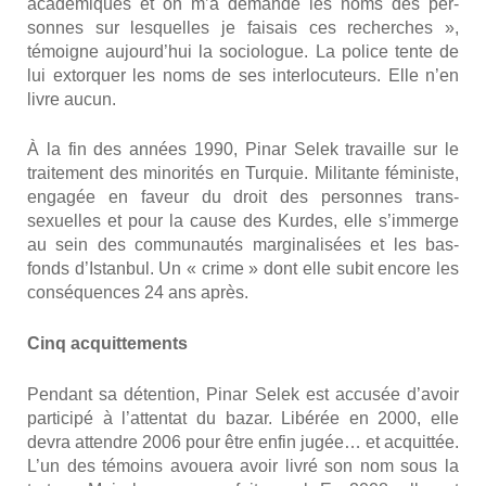
aca­dé­miques et on m’a deman­dé les noms des per­
sonnes sur les­quelles je fai­sais ces recherches »,
témoigne aujourd’­hui la socio­logue. La police tente de
lui extor­quer les noms de ses inter­lo­cu­teurs. Elle n’en
livre aucun.
À la fin des années 1990, Pinar Selek tra­vaille sur le
trai­te­ment des mino­ri­tés en Tur­quie. Mili­tante fémi­niste,
enga­gée en faveur du droit des per­sonnes trans­
sexuelles et pour la cause des Kurdes, elle s’im­merge
au sein des com­mu­nau­tés mar­gi­na­li­sées et les bas-
fonds d’Is­tan­bul. Un « crime » dont elle subit encore les
consé­quences 24 ans après.
Cinq acquit­te­ments
Pen­dant sa déten­tion, Pinar Selek est accu­sée d’a­voir
par­ti­ci­pé à l’at­ten­tat du bazar. Libé­rée en 2000, elle
devra attendre 2006 pour être enfin jugée… et acquit­tée.
L’un des témoins avoue­ra avoir livré son nom sous la