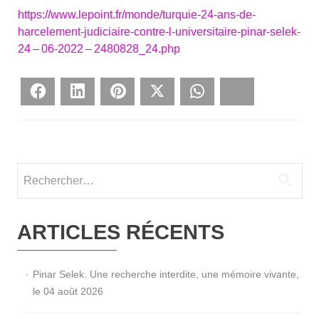
https://www.lepoint.fr/monde/turquie-24-ans-de-
harcelement-judiciaire-contre-l-universitaire-pinar-selek-
24 – 06-2022 – 2480828_24.php
Face­book
Lin­ke­dIn
Pin­te­rest
Twit­ter
What­sApp
Blues­ky
Rechercher :
ARTICLES RÉCENTS
Pinar Selek. Une recherche interdite, une mémoire vivante,
le 04 août 2026