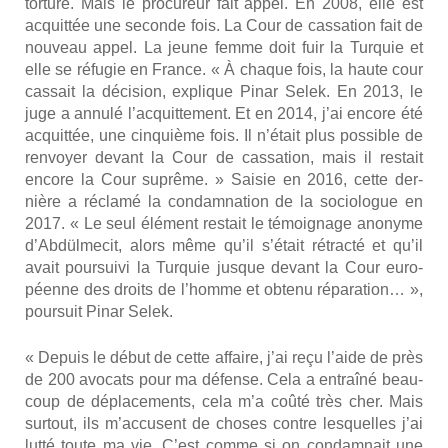
tor­ture. Mais le pro­cu­reur fait appel. En 2008, elle est
acquit­tée une seconde fois. La Cour de cas­sa­tion fait de
nou­veau appel. La jeune femme doit fuir la Tur­quie et
elle se réfu­gie en France. « À chaque fois, la haute cour
cas­sait la déci­sion, explique Pinar Selek. En 2013, le
juge a annu­lé l’ac­quit­te­ment. Et en 2014, j’ai encore été
acquit­tée, une cin­quième fois. Il n’é­tait plus pos­sible de
ren­voyer devant la Cour de cas­sa­tion, mais il res­tait
encore la Cour suprême. » Sai­sie en 2016, cette der­
nière a récla­mé la condam­na­tion de la socio­logue en
2017. « Le seul élé­ment res­tait le témoi­gnage ano­nyme
d’Abdül­me­cit, alors même qu’il s’é­tait rétrac­té et qu’il
avait pour­sui­vi la Tur­quie jusque devant la Cour euro­
péenne des droits de l’homme et obte­nu répa­ra­tion… »,
pour­suit Pinar Selek.
« Depuis le début de cette affaire, j’ai reçu l’aide de près
de 200 avo­cats pour ma défense. Cela a entraî­né beau­
coup de dépla­ce­ments, cela m’a coû­té très cher. Mais
sur­tout, ils m’ac­cusent de choses contre les­quelles j’ai
lut­té toute ma vie. C’est comme si on condam­nait une