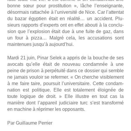
bonne sœur pour pros­ti­tu­tion », lâche l’en­sei­gnante,
désor­mais rat­ta­chée à l’u­ni­ver­si­té de Nice. Car l’at­ten­tat
du bazar égyp­tien était en réa­li­té… un acci­dent. Plu­
sieurs rap­ports d’ex­perts ont en effet abou­ti à la conclu­
sion que l’ex­plo­sion était due à une fuite de gaz, dans
un four à piz­za… Mal­gré cela, les accu­sa­tions sont
main­te­nues jus­qu’à aujourd’­hui.
Mar­di 21 juin, Pinar Selek a appris de la bouche de ses
avo­cats qu’elle était de nou­veau condam­née à une
peine de pri­son à per­pé­tui­té dans ce dos­sier qui semble
ne jamais vou­loir se refer­mer. « On cherche visi­ble­ment
à me faire taire, pour­suit l’u­ni­ver­si­taire. Cette condam­
na­tion est poli­tique. Elle est tota­le­ment éloi­gnée de
toute logique de droit. » Elle illustre en tout cas la
manière dont l’ap­pa­reil judi­ciaire turc s’est trans­for­mé
en machine à répri­mer les oppo­sants.
Par Guillaume Per­rier